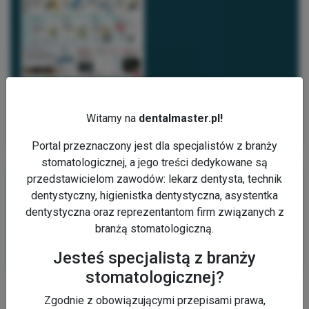
Equadent 1/2026
Witamy na
dentalmaster.pl!
SPRAWDŹ WIĘCEJ
Portal przeznaczony jest dla specjalistów z branży
stomatologicznej, a jego treści dedykowane są
przedstawicielom zawodów: lekarz dentysta, technik
dentystyczny, higienistka dentystyczna, asystentka
dentystyczna oraz reprezentantom firm związanych z
Newsletter
branżą stomatologiczną.
ZAPISZ SIĘ
Jesteś specjalistą z branży
stomatologicznej?
Reklama
Zgodnie z obowiązującymi przepisami prawa,