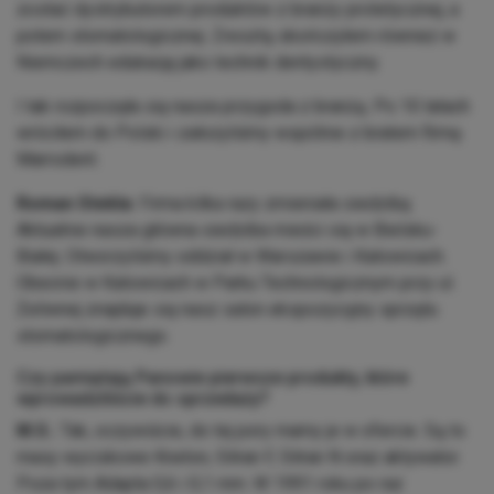
zostać dystrybutorem produktów z branży protetycznej, a
potem stomatologicznej. Zresztą skończyłem również w
Niemczech edukację jako technik dentystyczny.
I tak rozpoczęła się nasza przygoda z branżą. Po 10 latach
wróciłem do Polski i założyliśmy wspólnie z bratem firmę
Marrodent.
Roman Stekla:
Firma kilka razy zmieniała siedzibę.
Aktualnie nasza główna siedziba mieści się w Bielsku-
Białej. Otworzyliśmy oddział w Warszawie i Katowicach.
Obecnie w Katowicach w Parku Technologicznym przy ul.
Żeliwnej znajduje się nasz salon ekspozycyjny sprzętu
stomatologicznego.
Czy pamiętają Panowie pierwsze produkty, które
wprowadziliście do sprzedaży?
M.S.:
Tak, oczywiście, do tej pory mamy je w ofercie. Są to
masy wyciskowe Kneton, Sitran F, Sitran N oraz aktywator.
Poza tym Adapta 0,6 i 0,1 mm. W 1991 roku po raz