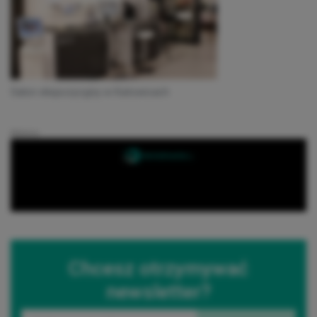
Salon ekspozycyjny w Katowicach
Reklama
Chcesz otrzymywać
newsletter?