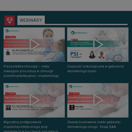
WEBINARY
Piezoelektrochirurgia – mało
Czujność onkologiczna w gabinecie
inwazyjne procedury w chirurgii
stomatologicznym
przedimplantacyjnej i implantologii
Algorytmy postępowania
Zasady budowania marki gabinetu
implantoprotetycznego przy
stomatologicznego. Sesja Q&A
implantacji w bocznych odcinkach