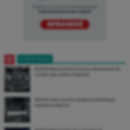
STREFA AUDIO
[AUDIO] Niepowodzenie leczenia zatrzymanego kła
szczęki i jego późne następstwa
[AUDIO] Jednoczasowa obułukowa rehabilitacja
implantoprotetyczna