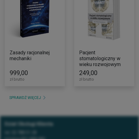
Zasady racjonalnej
Pacjent
mechaniki
stomatologiczny w
wieku rozwojowym
999,00
249,00
zł brutto
zł brutto
SPRAWDŹ WIĘCEJ
Dział Obsługi Klienta
tel.
32 788 51 28
Infolinia
801 888 980