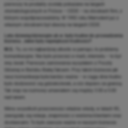
pierwszy te produkty zostały pokazane na targach
stomatologicznych w Polsce – CEDE – na stoiskach firm, z
którymi współpracowaliśmy. W 1992 roku Marrodent już z
własnym stoiskiem był obecny na targach CEDE.
Lata dziewięćdziesiąte ub.w. były trudne do prowadzenia
biznesu. Jakie były największe trudności?
M.S.:
To, co mi najbardziej utkwiło w pamięci, to problemy
komunikacyjne. Nie było przecież e-maili, internetu – to był
inny świat. Pierwsze zamówienia wysyłałem z Poczty
Głównej w Bielsku-Białej faksem. Przy takim biznesie jak
nasz komunikacja była bardzo ważna – w ciągu dnia trudno
było dodzwonić się gdziekolwiek, a cóż dopiero za granicę.
Tak więc na rozmowy umawiałem się między 3.00 a 5.00
nad ranem.
Mimo wszelkich przeciwności właśnie wtedy, w latach 90.,
zawiązały się relacje, znajomości z wieloma klientami oraz
dostawcami. To było zawsze ważne w naszym biznesie: