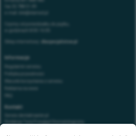
fax
32 788 51 49
e-mail:
dok@elamed.pl
Czynny od poniedziałku do piątku,
w godzinach 8:00-16:00.
Sklep internetowy:
dlaspecjalistow.pl
Informacje
Regulamin serwisu
Polityka prywatności
Warunki korzystania z serwisu
Reklama na www
FAQ
Kontakt
Serwis dentalmaster.pl
Redakcja Twój Przegląd Stomatologiczny
tel. 32 788 51 28
e-mail:
stomatologia@elamed.pl