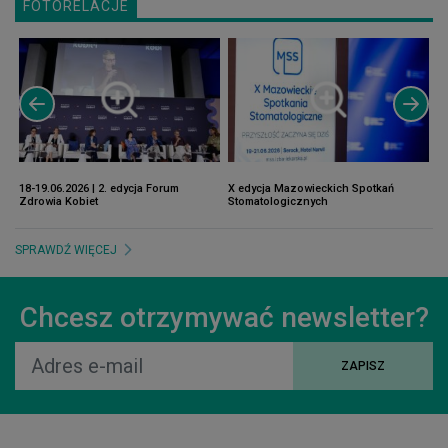
FOTORELACJE
18-19.06.2026 | 2. edycja Forum
X edycja Mazowieckich Spotkań
12
Zdrowia Kobiet
Stomatologicznych
Pr
SPRAWDŹ WIĘCEJ
Chcesz otrzymywać newsletter?
ZAPISZ