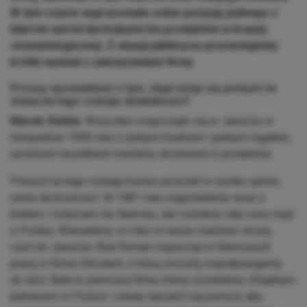
W tym czasie wypracowała sobie pozycję jednego z
liderów wśród dystrybutorów produktów w branży
stomatologicznej. Z okazji jubileuszu prezentujemy
krótki wywiad z założycielami firmy.
Proszę opowiedzieć o tym, skąd wziął się pomysł na
otwarcie tego rodzaju działalności?
Marek Stekla:
Wszystko rozpoczęło się w Jaworzu w
listopadzie 1990 roku z jednym biurkiem i jednym regałem,
na którym na półkach mieliśmy dosłownie 6 produktów.
Pomysł na tego rodzaju biznes powstał w wyniku splotu
wielu okoliczności. W 1981 roku wyjechaliśmy wraz z
bratem i rodzicami do Niemiec, ale czuliśmy cały czas więź
z Polską. Wracaliśmy co roku w nasze rodzinne strony,
czyli do Jaworza. Brat Roman rozpoczął w Niemczech
pracę w firmie Erkodent, z którą zresztą współpracujemy
do dziś. Była to pierwsza firma, której zostaliśmy oficjalnym
partnerem w Polsce i wtedy narodził się pomysł, aby