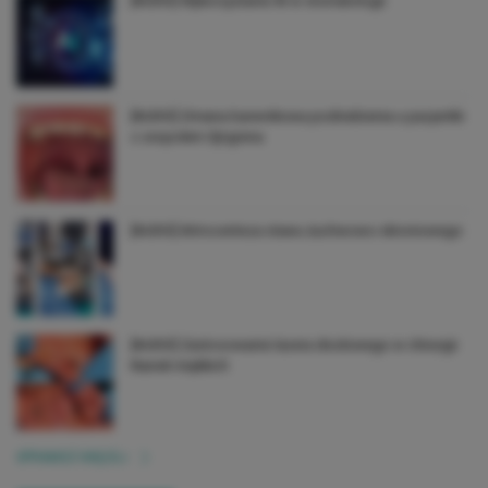
[AUDIO] Wykorzystanie AI w stomatologii
[AUDIO] Zmiana barwnikowa podniebienia u pacjentki
z zespołem Sjögrena
[AUDIO] Artrocenteza stawu żuchwowo-skroniowego
[AUDIO] Zastosowanie lasera diodowego w chirurgii
tkanek miękkich
SPRAWDŹ WIĘCEJ