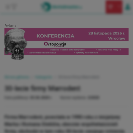
Reklama
Strona główna
Kategorie
30-lecie firmy Marrodent
30-lecie firmy Marrodent
Data publikacji:
03.04.2020 r.
Numer wydania:
3/2020
Firma Marrodent, powstała w 1990 roku z inicjatywy
Marka i Romana Steklów, obecnie współwłaścicieli
firmy, obchodzi w tym roku 30-lecie swojego istnienia.