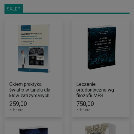
SKLEP
Okiem praktyka:
Leczenie
światło w tunelu dla
ortodontyczne wg
kłów zatrzymanych
filozofii MFS
przeznaczonych do
259,00
750,00
ekstrakcji
zł brutto
zł brutto