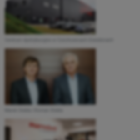
Centrum dystrybucyjne w Czechowicach-Dziedzicach
Marek Stekla i Roman Stekla