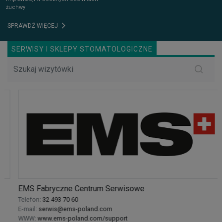
żuchwy
SPRAWDŹ WIĘCEJ
SERWISY I SKLEPY STOMATOLOGICZNE
EMS Fabryczne Centrum Serwisowe
Telefon:
32 493 70 60
E-mail:
serwis@ems-poland.com
WWW:
www.ems-poland.com/support