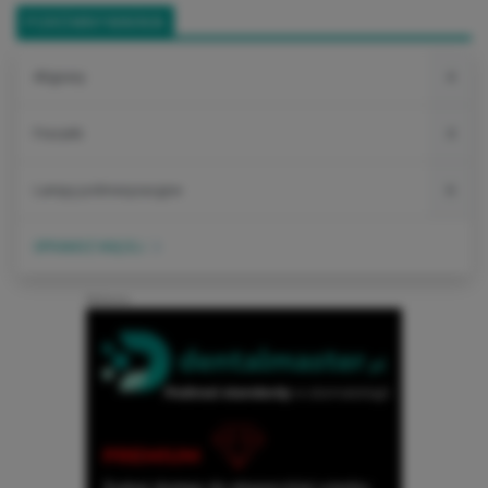
PORÓWNYWARKA
Alignery
4
Frezarki
4
Lampy polimeryzacyjne
6
SPRAWDŹ WIĘCEJ
Reklama