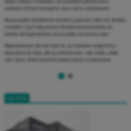
dobre relacje z klientami, na zasadach partnerstwa i
wartości, którymi kierujemy się w życiu codziennym.
Na początku działalności byliśmy przecież tylko we dwójkę
z bratem, czyli cały proces dostarczenia produktu do
klienta obsługiwaliśmy od początku do końca sami.
Najważniejsze dla nas było to, że mieliśmy wizję firmy i
dążyliśmy do tego, aby ją zrealizować. I jak widać, udało
nam się to. Efekt przerósł nawet nasze oczekiwania.
1
GALERIA