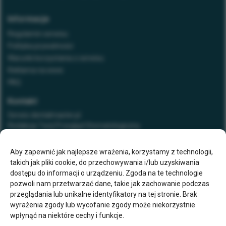
Informacje
Regulamin serwisu
Polityka prywatności
Warunki korzystania z serwisu
Reklama na www
FAQ
Kontakt
Serwis dentalmaster.pl
Redakcja Twój Przegląd Stomatologiczny
tel. 32 788 51 28
e-mail:
stomatologia@elamed.pl
Aby zapewnić jak najlepsze wrażenia, korzystamy z technologii,
takich jak pliki cookie, do przechowywania i/lub uzyskiwania
ELAMED Media Group
dostępu do informacji o urządzeniu. Zgoda na te technologie
al. Roździeńskiego 188 c (Wejście 1)
pozwoli nam przetwarzać dane, takie jak zachowanie podczas
40-203 Katowice
przeglądania lub unikalne identyfikatory na tej stronie. Brak
www.elamed.pl
wyrażenia zgody lub wycofanie zgody może niekorzystnie
wpłynąć na niektóre cechy i funkcje.
Dołącz do nas na: