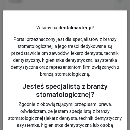
Frezarki
4
Lampy polimeryzacyjne
6
Witamy na
dentalmaster.pl!
SPRAWDŹ WIĘCEJ
Portal przeznaczony jest dla specjalistów z branży
stomatologicznej, a jego treści dedykowane są
Reklama
przedstawicielom zawodów: lekarz dentysta, technik
dentystyczny, higienistka dentystyczna, asystentka
dentystyczna oraz reprezentantom firm związanych z
branżą stomatologiczną.
Jesteś specjalistą z branży
stomatologicznej?
Zgodnie z obowiązującymi przepisami prawa,
oświadczam, że jestem specjalistą z branży
stomatologicznej (lekarz dentysta, technik dentystyczny,
asystentka, higienistka dentystyczna lub osobą