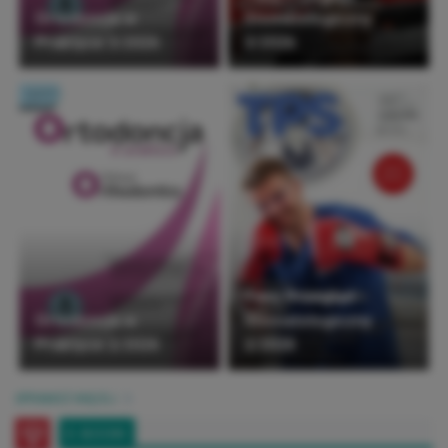
Ortodoncja w
Stomatologiczny
Praktyce 3/2026
3/2026
Twój Przegląd
Ortodoncja w
Stomatologiczny
Praktyce 2/2026
2/2026
SPRAWDŹ WIĘCEJ
E-BOOKI