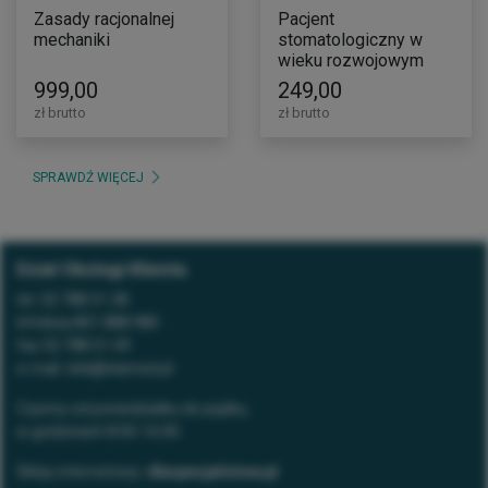
Zasady racjonalnej
Pacjent
mechaniki
stomatologiczny w
wieku rozwojowym
999,00
249,00
zł brutto
zł brutto
SPRAWDŹ WIĘCEJ
Dział Obsługi Klienta
tel.
32 788 51 28
Infolinia
801 888 980
fax
32 788 51 49
e-mail:
dok@elamed.pl
Czynny od poniedziałku do piątku,
w godzinach 8:00-16:00.
Sklep internetowy:
dlaspecjalistow.pl