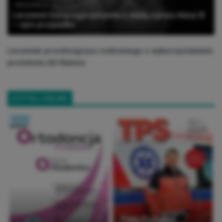
ORTODONCJA
Leczenie rosnącego pacjenta z wadą zgryzu klasy III
– opis przypadku
Leczenie przodozgryzu rzekomego z wykorzystaniem
protokołu Alt-Ramec
CZYTAJ ONLINE
Twój Przegląd