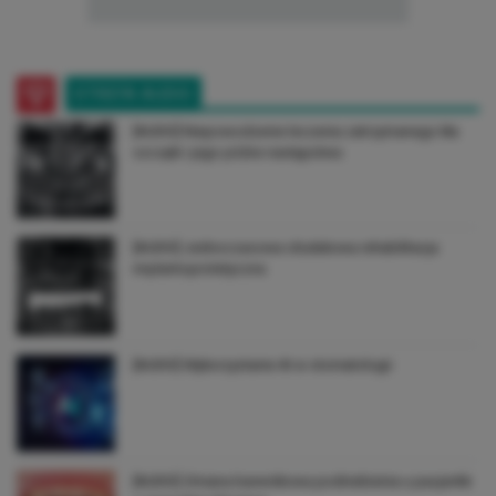
STREFA AUDIO
[AUDIO] Niepowodzenie leczenia zatrzymanego kła
szczęki i jego późne następstwa
[AUDIO] Jednoczasowa obułukowa rehabilitacja
implantoprotetyczna
[AUDIO] Wykorzystanie AI w stomatologii
[AUDIO] Zmiana barwnikowa podniebienia u pacjentki