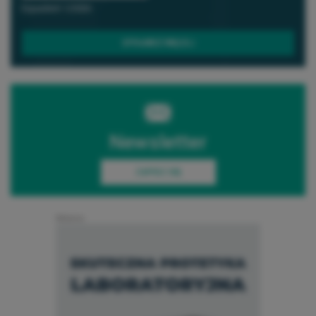
Equadent 1/2026
SPRAWDŹ WIĘCEJ
Newsletter
ZAPISZ SIĘ
Reklama