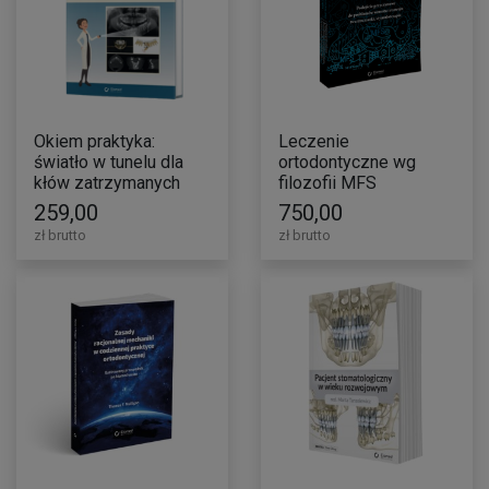
Okiem praktyka:
Leczenie
światło w tunelu dla
ortodontyczne wg
kłów zatrzymanych
filozofii MFS
przeznaczonych do
259,00
750,00
ekstrakcji
zł brutto
zł brutto