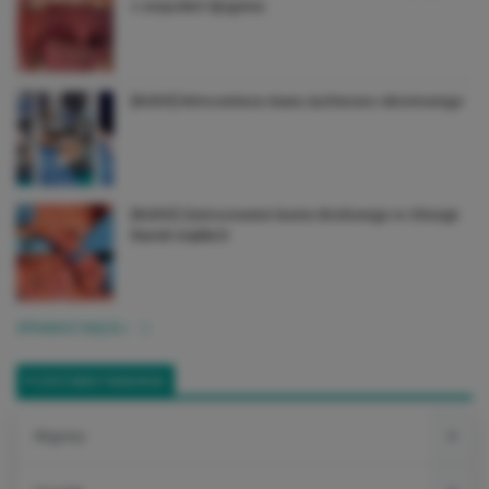
z zespołem Sjögrena
[AUDIO] Artrocenteza stawu żuchwowo-skroniowego
[AUDIO] Zastosowanie lasera diodowego w chirurgii
tkanek miękkich
SPRAWDŹ WIĘCEJ
PORÓWNYWARKA
Alignery
4