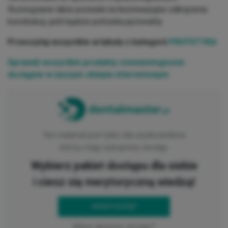
Rozwiązanie takie pozwala na bezinwazyjne odkręcenie
konstrukcji, jeśli będzie potrzeba jej korekty.
Przeczytaj wszystkie artykuły z kategorii
PROTETYKA
Sprawdź wszystkie produkty stomatologiczne
dostępne w naszym sklepie internetowym
Ten materiał jest tylko dla użytkowników
którzy mają wykupiony dostęp.
Wybierz pakiet dostępu dla siebie
i ciesz się merytoryczną wiedzą!
WYKUP DOSTĘP
Masz aktywny dostęp?