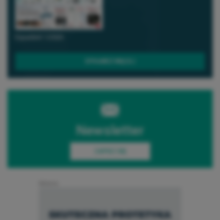
Equadent 1/2026
SPRAWDŹ WIĘCEJ
Newsletter
ZAPISZ SIĘ
Reklama