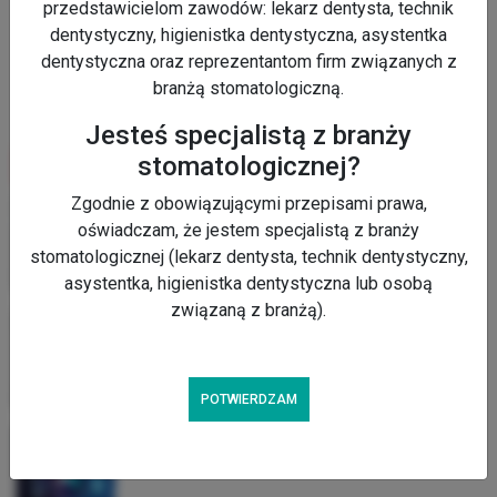
przedstawicielom zawodów: lekarz dentysta, technik
dentystyczny, higienistka dentystyczna, asystentka
dentystyczna oraz reprezentantom firm związanych z
branżą stomatologiczną.
Jesteś specjalistą z branży
stomatologicznej?
STREFA AUDIO
Zgodnie z obowiązującymi przepisami prawa,
[AUDIO] Niepowodzenie leczenia zatrzymanego kła
szczęki i jego późne następstwa
oświadczam, że jestem specjalistą z branży
stomatologicznej (lekarz dentysta, technik dentystyczny,
asystentka, higienistka dentystyczna lub osobą
związaną z branżą).
[AUDIO] Jednoczasowa obułukowa rehabilitacja
implantoprotetyczna
POTWIERDZAM
[AUDIO] Wykorzystanie AI w stomatologii