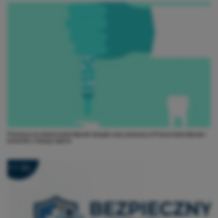
Pierwszy na świecie bank tkanek dziąsła oraz pierwszy w Polsce bank tkanek i
komórek z miazgi zębów