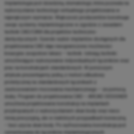
Implantologia jest dziedziną stomatologii, która pozwala na
wykorzystanie technologii wirtualnego projektowania w
największym wymiarze. Większość producentów konstruuje
swoje systemy implantologiczne w zgodzie z zasadami
technik CAD/CAM dla projektów techniczno-
dentystycznych. Szeroki wybór implantów dostępnych dla
projektowania CAD daje nieograniczone możliwości
kreacyjne zespołowi lekarz – technik. Istnieją techniki
umożliwiające wykonywanie indywidualnych łączników oraz
prac na konstrukcjach standardowych. W poniższym
artykule prezentujemy jedną z metod odbudowy
protetycznej na standardowych łącznikach z
zastosowaniem mocowania mechanicznego – za pomocą
śruby. Program do projektowania CAD – ARCAD DESIGNER
umożliwia projektowanie konstrukcji na implantach
przykręcanych z wykorzystaniem skan body oraz nieco
mniej precyzyjną, ale w niektórych przypadkach konieczną
– bez użycia skan body. Po wyfrezowaniu konstrukcja jest
cementowana do łączników implantologicznych.