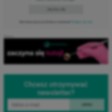
ZALOGUJ SIĘ
Nie masz jeszcze konta w serwisie?
Dołącz do nas
Reklama
Chcesz otrzymywać
newsletter?
ZAPISZ