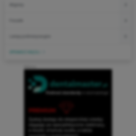
Alignery
4
Frezarki
4
Lampy polimeryzacyjne
6
SPRAWDŹ WIĘCEJ
Reklama