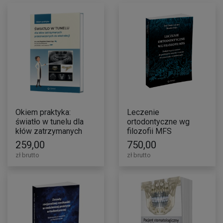
Okiem praktyka:
Leczenie
światło w tunelu dla
ortodontyczne wg
kłów zatrzymanych
filozofii MFS
przeznaczonych do
259,00
750,00
ekstrakcji
zł brutto
zł brutto