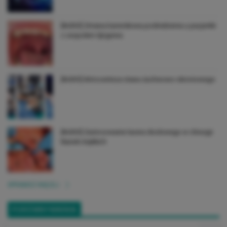
[AUDIO] Zmiana barwnikowa podniebienia u pacjentki
z zespołem Sjögrena
[AUDIO] Artrocenteza stawu żuchwowo-skroniowego
[AUDIO] Zastosowanie lasera diodowego w chirurgii
tkanek miękkich
SPRAWDŹ WIĘCEJ
PORÓWNYWARKA