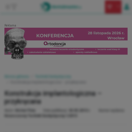
Reklama
Strona główna
Technik Dentystyczny
Konstrukcja implantologiczna – przykręcana
Konstrukcja implantologiczna –
przykręcana
Autor:
Michał Pluta
Data publikacji:
30.05.2015 r.
Numer wydania:
Nowoczesny Technik Dentystyczny 1/2015