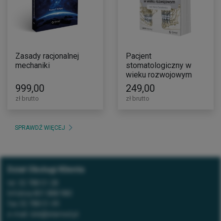
Zasady racjonalnej
Pacjent
mechaniki
stomatologiczny w
wieku rozwojowym
999,00
249,00
zł brutto
zł brutto
SPRAWDŹ WIĘCEJ
Dział Obsługi Klienta
tel.
32 788 51 28
Infolinia
801 888 980
fax
32 788 51 49
e-mail:
dok@elamed.pl