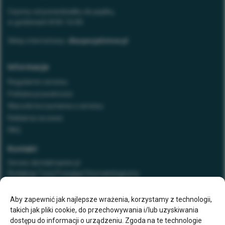
Czynny od poniedziałku do piątku,
w godzinach 8:00-16:00.
Sklep internetowy:
dlaspecjalistow.pl
Informacje
Regulamin serwisu
Polityka prywatności
Warunki korzystania z serwisu
Reklama na www
FAQ
Kontakt
Serwis dentalmaster.pl
Redakcja Twój Przegląd Stomatologiczny
tel. 32 788 51 28
e-mail:
stomatologia@elamed.pl
Aby zapewnić jak najlepsze wrażenia, korzystamy z technologii,
takich jak pliki cookie, do przechowywania i/lub uzyskiwania
ELAMED Media Group
dostępu do informacji o urządzeniu. Zgoda na te technologie
al. Roździeńskiego 188 c (Wejście 1)