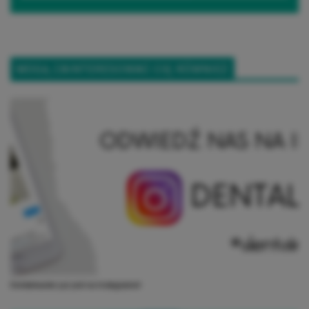
MOGĄ ZAINTERESOWAĆ CIĘ RÓWNIEŻ
Dentalmaster już jest na Instagramie!